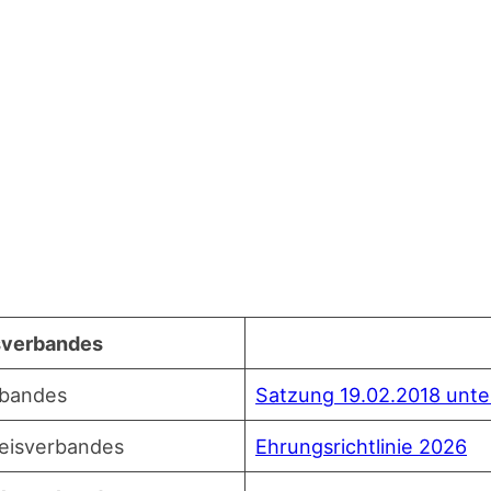
isverbandes
rbandes
Sat­zung 19.02.2018 unt
reisverbandes
Ehrungs­richt­li­nie 2026