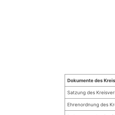
Doku­men­te des Kre
Sat­zung des Kreisve
Ehren­ord­nung des K