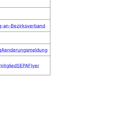
ag-an-Bezirks­ver­band
ng­Aen­de­rungs­mel­dung
­mit­glied­SE­PA­Fly­er