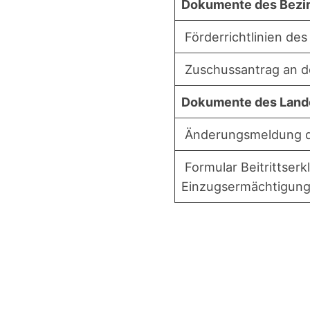
Doku­men­te des Bez
För­der­richt­li­ni­en 
Zuschuss­an­trag an 
Doku­men­te des Lan
Ände­rungs­mel­dung 
For­mu­lar Bei­tritts­er­
Einzugsermächtigun