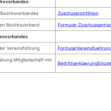
irksverbandes
des Bezirksverbandes
Zuschuss­richt­li­ni­en
den Bezirksverband
For­mu­lar-Zuschuss­an­tr
desverbandes
der Vereinsführung
For­mu­lar­Ver­eins­fuehru
klä­rung Mit­glied­schaft mit
Bei­tritts­er­klae­rung­Ein­zel
g