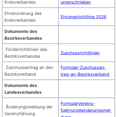
Kreisverbandes
unterschrieben
Ehren­ord­nung des
Ehrungs­richt­li­nie 2026
Kreisverbandes
Doku­men­te des
Bezirksverbandes
För­der­richt­li­ni­en des
Zuschuss­richt­li­ni­en
Bezirksverbandes
Zuschuss­an­trag an den
For­mu­lar-Zuschuss­an­
Bezirksverband
trag-an-Bezirks­ver­band
Doku­men­te des
Landesverbandes
For­mu­lar­Ver­eins­
Ände­rungs­mel­dung der
fuehrung­Aen­de­rungs­mel­
Vereinsführung
dung