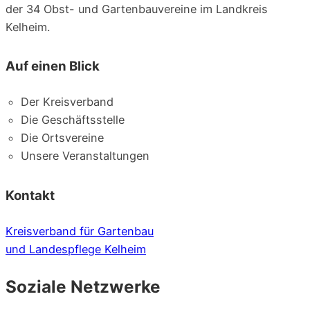
der 34 Obst- und Gar­ten­bau­ver­ei­ne im Land­kreis
Kelheim.
Auf einen Blick
Der Kreis­ver­band
Die Geschäfts­stel­le
Die Orts­ver­ei­ne
Unse­re Veranstaltungen
Kontakt
Kreis­ver­band für Gartenbau
und Lan­des­pfle­ge Kelheim
Soziale Netzwerke