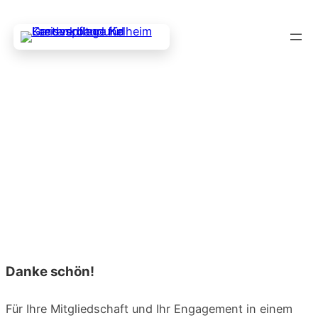
Zum
Inhalt
springen
Fußzeile
Danke schön!
Für Ihre Mit­glied­schaft und Ihr Enga­ge­ment in einem