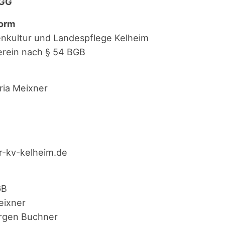
DGG
orm
n­kul­tur und Lan­des­pfle­ge Kel­heim
Ver­ein nach § 54 BGB
aria Meix­ner
r-kv-kelheim.de
GB
eix­ner
ür­gen Buch­ner