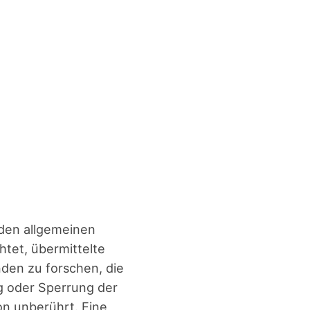
den all­ge­mei­nen
­tet, über­mit­tel­te
­den zu for­schen, die
ung oder Sper­rung der
von unbe­rührt. Eine