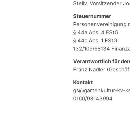
Stellv. Vor­sit­zen­der 
Steu­er­num­mer
Per­so­nen­ver­ei­ni­gung
§ 44a Abs. 4 EStG
§ 44c Abs. 1 EStG
132/109/68134 Finanz­
Ver­ant­wort­lich für den
Franz Nad­ler (Geschäft
Kon­takt
gs@gartenkultur-kv-k
0160/93143994