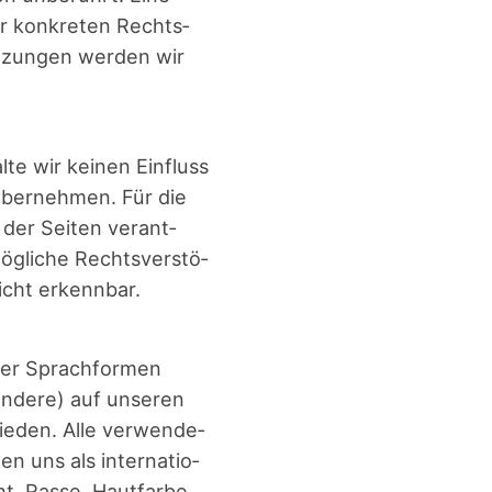
er kon­kre­ten Rechts­
t­zun­gen wer­den wir
te wir kei­nen Ein­fluss
über­neh­men. Für die
r der Sei­ten ver­ant­
ög­li­che Rechts­ver­stö­
nicht erkennbar.
 der Sprach­for­men
/andere) auf unse­ren
mie­den. Alle ver­wen­de­
en uns als inter­na­tio­
, Ras­se, Haut­far­be,