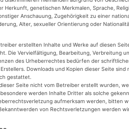
ler Her­kunft, gene­ti­schen Merk­ma­len, Spra­che, Reli­
ons­ti­ger Anschau­ung, Zuge­hö­rig­keit zu einer natio­na
rung, Alter, sexu­el­ler Ori­en­tie­rung oder Nationalitä
trei­ber erstell­ten Inhal­te und Wer­ke auf die­sen Sei­
. Die Ver­viel­fäl­ti­gung, Bear­bei­tung, Ver­brei­tung 
n­zen des Urhe­ber­rech­tes bedür­fen der schrift­li­c
 Erstel­lers. Down­loads und Kopien die­ser Sei­te sind n
ch gestat­tet.
die­ser Sei­te nicht vom Betrei­ber erstellt wur­den, we
s­be­son­de­re wer­den Inhal­te Drit­ter als sol­che gekenn
­ber­rechts­ver­let­zung auf­merk­sam wer­den, bit­ten 
ekannt­wer­den von Rechts­ver­let­zun­gen wer­den wir de