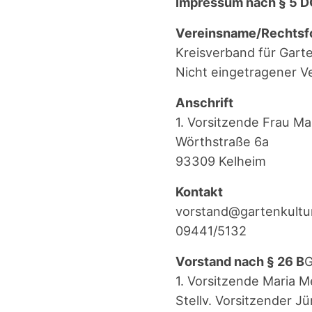
Impres­sum nach § 5 
Vereinsname/Rechtsf
Kreis­ver­band für Gar­te
Nicht ein­ge­tra­ge­ner 
Anschrift
1. Vor­sit­zen­de Frau M
Wörth­stra­ße 6a
93309 Kel­heim
Kon­takt
vorstand@gartenkultu
09441/5132
Vor­stand nach § 26 B
1. Vor­sit­zen­de Maria M
Stellv. Vor­sit­zen­der J