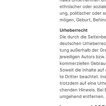
eth­ni­scher oder sozia­
ung, poli­ti­scher oder s
mö­gen, Geburt, Behin­de­
Urhe­ber­recht
Die durch die Sei­ten­be­
deut­schen Urhe­ber­recht
tung außer­halb der Gre
jewei­li­gen Autors bzw.
kom­mer­zi­el­len Gebrau
Soweit die Inhal­te auf 
te Drit­ter beach­tet. In
trotz­dem auf eine Urhe
chen­den Hin­weis. Bei B
umge­hend entfernen.