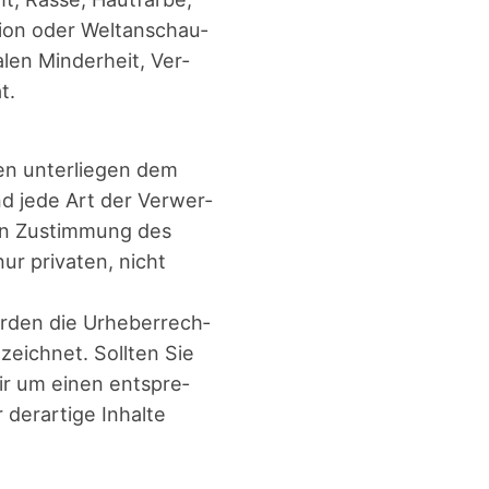
gi­on oder Welt­an­schau­
­len Min­der­heit, Ver­
t.
ten unter­lie­gen dem
und jede Art der Ver­wer­
hen Zustim­mung des
ur pri­va­ten, nicht
r­den die Urhe­ber­rech­
­zeich­net. Soll­ten Sie
wir um einen ent­spre­
r­ar­ti­ge Inhal­te