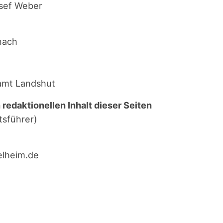
Josef Weber
 nach
amt Landshut
 redak­tio­nel­len Inhalt die­ser Sei­ten
s­füh­rer)
elheim.de