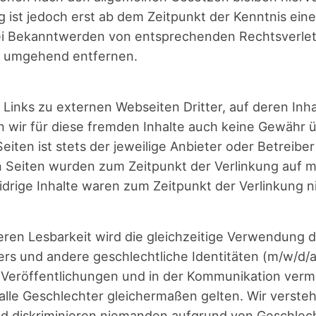
ung ist jedoch erst ab dem Zeit­punkt der Kennt­nis ein
Bei Bekannt­wer­den von ent­spre­chen­den Rechts­ver­le
te umge­hend entfernen.
Links zu exter­nen Web­sei­ten Drit­ter, auf deren Inhal­
 wir für die­se frem­den Inhal­te auch kei­ne Gewähr 
 Sei­ten ist stets der jewei­li­ge Anbie­ter oder Betrei­be
ten Sei­ten wur­den zum Zeit­punkt der Ver­lin­kung auf m
d­ri­ge Inhal­te waren zum Zeit­punkt der Ver­lin­kung 
ren Les­bar­keit wird die gleich­zei­ti­ge Ver­wen­dung
vers und ande­re geschlecht­li­che Iden­ti­tä­ten (m/w/d
Ver­öf­fent­li­chun­gen und in der Kom­mu­ni­ka­ti­on ver­
 alle Geschlech­ter glei­cher­ma­ßen gel­ten. Wir ver­ste­h
 dis­kri­mi­nie­ren nie­man­den auf­grund von Geschlecht