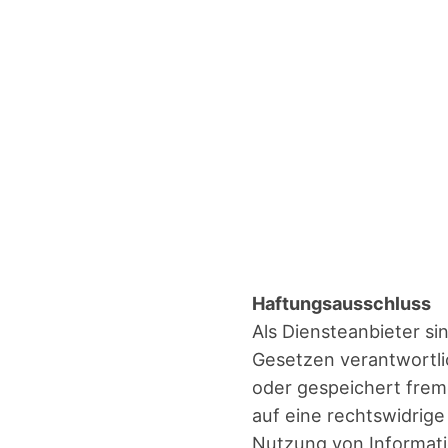
Haf­tungs­aus­schluss
Als Diens­te­an­bie­ter s
Geset­zen ver­ant­wort­lic
oder gespei­chert frem­
auf eine rechts­wid­ri­ge
Nut­zung von Infor­ma­ti