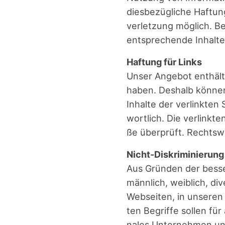
dies­be­züg­li­che Haf­t
ver­let­zung mög­lich. 
ent­spre­chen­de Inhal­
Haf­tung für Links
Unser Ange­bot ent­hält 
haben. Des­halb kön­nen
Inhal­te der ver­link­ten
wort­lich. Die ver­link­
ße über­prüft. Rechts­wi
Nicht-Dis­kri­mi­nie­rung
Aus Grün­den der bes­se­
männ­lich, weib­lich, di
Web­sei­ten, in unse­ren 
ten Begrif­fe sol­len für
na­les Unter­neh­men und