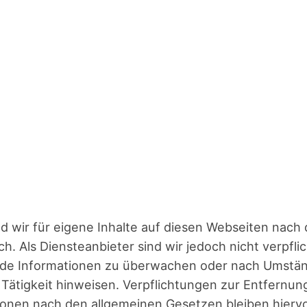
ind wir für eige­ne Inhal­te auf die­sen Web­sei­ten nach 
h. Als Diens­te­an­bie­ter sind wir jedoch nicht ver­pflich
de Infor­ma­tio­nen zu über­wa­chen oder nach Umstän
 Tätig­keit hin­wei­sen. Ver­pflich­tun­gen zur Ent­fer­n
o­nen nach den all­ge­mei­nen Geset­zen blei­ben hier­