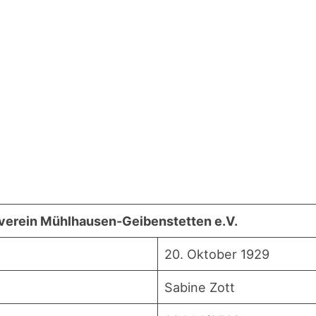
ver­ein Mühl­hau­sen-Gei­ben­stet­ten e.V.
20. Okto­ber 1929
Sabi­ne Zott