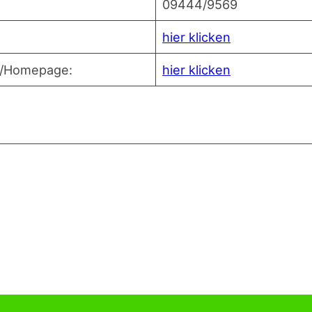
09444/9569
hier kli­cken
n/Homepage:
hier kli­cken