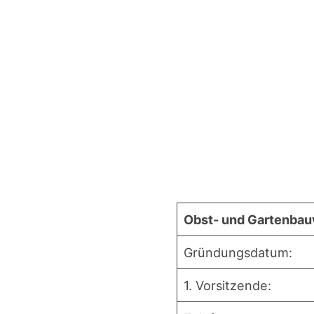
Obst- und Gar­ten­bau­
Grün­dungs­da­tum:
1. Vor­sit­zen­de: