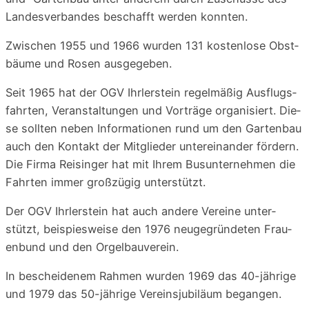
Lan­des­ver­ban­des beschafft wer­den konnten.
Zwi­schen 1955 und 1966 wur­den 131 kos­ten­lo­se Obst­
bäu­me und Rosen ausgegeben.
Seit 1965 hat der OGV Ihr­ler­stein regel­mä­ßig Aus­flugs­
fahr­ten, Ver­an­stal­tun­gen und Vor­trä­ge orga­ni­siert. Die­
se soll­ten neben Infor­ma­tio­nen rund um den Gar­ten­bau
auch den Kon­takt der Mit­glie­der unter­ein­an­der för­dern.
Die Fir­ma Rei­sin­ger hat mit Ihrem Bus­un­ter­neh­men die
Fahr­ten immer groß­zü­gig unterstützt.
Der OGV Ihr­ler­stein hat auch ande­re Ver­ei­ne unter­
stützt, bei­spies­wei­se den 1976 neu­ge­grün­de­ten Frau­
en­bund und den Orgelbauverein.
In beschei­de­nem Rah­men wur­den 1969 das 40-jäh­ri­ge
und 1979 das 50-jäh­ri­ge Ver­eins­ju­bi­lä­um begangen.