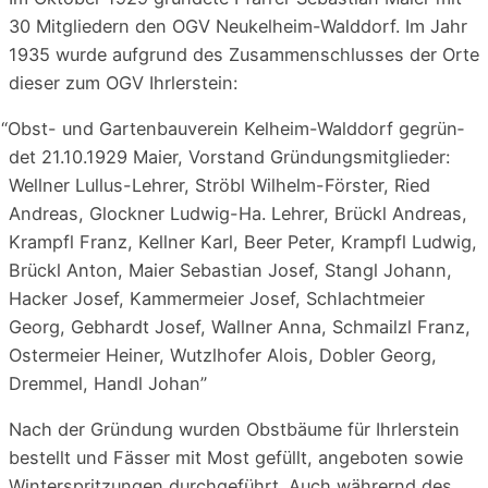
30 Mit­glie­dern den OGV Neu­kel­heim-Wald­dorf. Im Jahr
1935 wur­de auf­grund des Zusam­men­schlus­ses der Orte
die­ser zum OGV Ihrlerstein:
“
Obst- und Gar­ten­bau­ver­ein Kel­heim-Wald­dorf gegrün­
det 21.10.1929 Mai­er, Vor­stand Grün­dungs­mit­glie­der:
Well­ner Lul­lus-Leh­rer, Ströbl Wil­helm-Förs­ter, Ried
Andre­as, Glock­ner Lud­wig-Ha. Leh­rer, Brückl Andre­as,
Krampfl Franz, Kell­ner Karl, Beer Peter, Krampfl Lud­wig,
Brückl Anton, Mai­er Sebas­ti­an Josef, Stangl Johann,
Hacker Josef, Kam­mer­mei­er Josef, Schlacht­mei­er
Georg, Geb­hardt Josef, Wall­ner Anna, Schmailzl Franz,
Oster­mei­er Hei­ner, Wut­zl­ho­fer Alo­is, Dobler Georg,
Drem­mel, Handl Johan”
Nach der Grün­dung wur­den Obst­bäu­me für Ihr­ler­stein
bestellt und Fäs­ser mit Most gefüllt, ange­bo­ten sowie
Win­ter­sprit­zun­gen durch­ge­führt. Auch wäh­rernd des