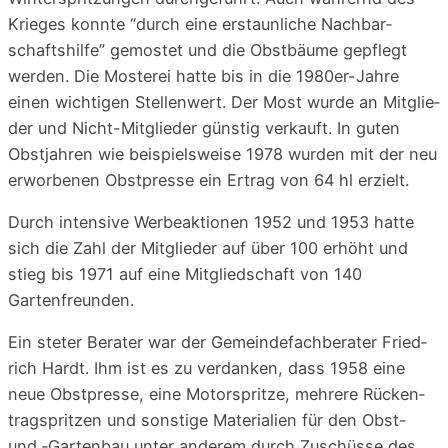
Krie­ges konn­te “durch eine erstaun­li­che Nach­bar­
schafts­hil­fe” gemos­tet und die Obst­bäu­me gepflegt
wer­den. Die Mos­te­rei hat­te bis in die 1980er-Jah­re
einen wich­ti­gen Stel­len­wert. Der Most wur­de an Mit­glie­
der und Nicht-Mit­glie­der güns­tig ver­kauft. In guten
Obst­jah­ren wie bei­spiels­wei­se 1978 wur­den mit der neu
erwor­be­nen Obst­pres­se ein Ertrag von 64 hl erzielt.
Durch inten­si­ve Wer­be­ak­tio­nen 1952 und 1953 hat­te
sich die Zahl der Mit­glie­der auf über 100 erhöht und
stieg bis 1971 auf eine Mit­glied­schaft von 140
Gartenfreunden.
Ein ste­ter Bera­ter war der Gemein­de­fach­be­ra­ter Fried­
rich Hardt. Ihm ist es zu ver­dan­ken, dass 1958 eine
neue Obst­pres­se, eine Motor­sprit­ze, meh­re­re Rücken­
tragsprit­zen und sons­ti­ge Mate­ria­li­en für den Obst-
und ‑Gar­ten­bau unter ande­rem durch Zuschüs­se des