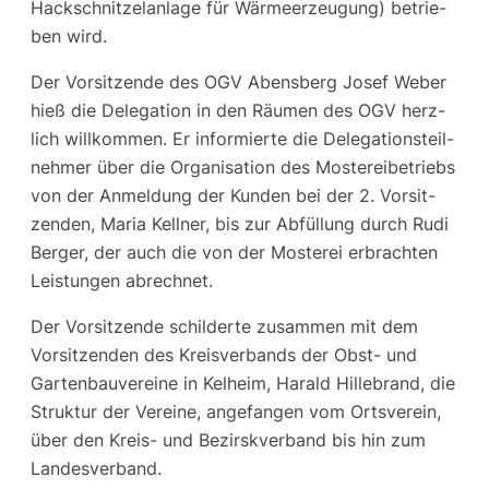
Hack­schnit­zel­an­la­ge für Wär­me­er­zeu­gung) betrie­
ben wird.
Der Vor­sit­zen­de des OGV Abens­berg Josef Weber
hieß die Dele­ga­ti­on in den Räu­men des OGV herz­
lich will­kom­men. Er infor­mier­te die Dele­ga­ti­ons­teil­
neh­mer über die Orga­ni­sa­ti­on des Mos­te­rei­be­triebs
von der Anmel­dung der Kun­den bei der 2. Vor­sit­
zen­den, Maria Kell­ner, bis zur Abfül­lung durch Rudi
Ber­ger, der auch die von der Mos­te­rei erbrach­ten
Leis­tun­gen abrechnet.
Der Vor­sit­zen­de schil­der­te zusam­men mit dem
Vor­sit­zen­den des Kreis­ver­bands der Obst- und
Gar­ten­bau­ver­ei­ne in Kel­heim, Harald Hil­le­brand, die
Struk­tur der Ver­ei­ne, ange­fan­gen vom Orts­ver­ein,
über den Kreis- und Bezirsk­ver­band bis hin zum
Landesverband.