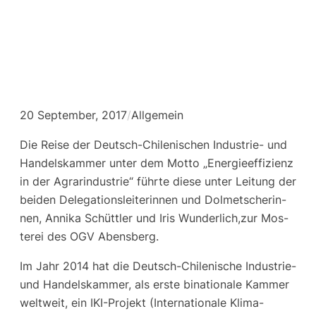
OGV Abensberg
20 September, 2017
/
Allgemein
Die Rei­se der Deutsch-Chi­le­ni­schen Indus­trie- und
Han­dels­kam­mer unter dem Mot­to „Ener­gie­ef­fi­zi­enz
in der Agrar­in­dus­trie“ führ­te die­se unter Lei­tung der
bei­den Dele­ga­ti­ons­lei­te­rin­nen und Dol­met­sche­rin­
nen, Anni­ka Schütt­ler und Iris Wunderlich,zur Mos­
te­rei des OGV Abensberg.
Im Jahr 2014 hat die Deutsch-Chi­le­ni­sche Indus­trie-
und Han­dels­kam­mer, als ers­te bina­tio­na­le Kam­mer
welt­weit, ein IKI-Pro­jekt (Inter­na­tio­na­le Kli­ma­