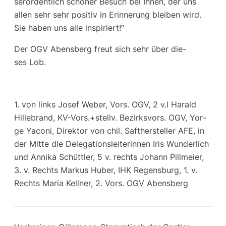
ser­or­dent­lich schö­ner Besuch bei Ihnen, der uns
allen sehr sehr posi­tiv in Erin­ne­rung blei­ben wird.
Sie haben uns alle inspiriert!“
Der OGV Abens­berg freut sich sehr über die­
ses Lob.
1. von links Josef Weber, Vors. OGV, 2 v.l Harald
Hil­le­brand, KV-Vors.+stellv. Bezirks­vors. OGV, Yor­
ge Yaco­ni, Direk­tor von chil. Saf­ther­stel­ler AFE, in
der Mit­te die Dele­ga­ti­ons­lei­te­rin­nen Iris Wun­der­lich
und Anni­ka Schütt­ler, 5 v. rechts Johann Pill­mei­er,
3. v. Rechts Mar­kus Huber, IHK Regens­burg, 1. v.
Rechts Maria Kell­ner, 2. Vors. OGV Abensberg