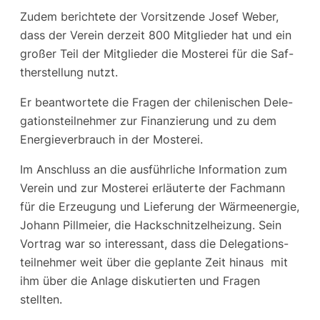
Zudem berich­te­te der Vor­sit­zen­de Josef Weber,
dass der Ver­ein der­zeit 800 Mit­glie­der hat und ein
gro­ßer Teil der Mit­glie­der die Mos­te­rei für die Saf­
ther­stel­lung nutzt.
Er beant­wor­te­te die Fra­gen der chi­le­ni­schen Dele­
ga­ti­ons­teil­neh­mer zur Finan­zie­rung und zu dem
Ener­gie­ver­brauch in der Mosterei.
Im Anschluss an die aus­führ­li­che Infor­ma­ti­on zum
Ver­ein und zur Mos­te­rei erläu­ter­te der Fach­mann
für die Erzeu­gung und Lie­fe­rung der Wär­me­en­er­gie,
Johann Pill­mei­er, die Hack­schnit­zel­hei­zung. Sein
Vor­trag war so inter­es­sant, dass die Dele­ga­ti­ons­
teil­neh­mer weit über die geplan­te Zeit hin­aus mit
ihm über die Anla­ge dis­ku­tier­ten und Fra­gen
stellten.