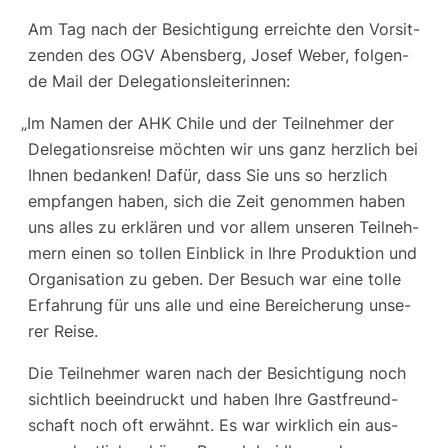
Am Tag nach der Besich­ti­gung erreich­te den Vor­sit­
zen­den des OGV Abens­berg, Josef Weber, fol­gen­
de Mail der Delegationsleiterinnen:
„
Im Namen der AHK Chi­le und der Teil­neh­mer der
Dele­ga­ti­ons­rei­se möch­ten wir uns ganz herz­lich bei
Ihnen bedan­ken! Dafür, dass Sie uns so herz­lich
emp­fan­gen haben, sich die Zeit genom­men haben
uns alles zu erklä­ren und vor allem unse­ren Teil­neh­
mern einen so tol­len Ein­blick in Ihre Pro­duk­ti­on und
Orga­ni­sa­ti­on zu geben. Der Besuch war eine tol­le
Erfah­rung für uns alle und eine Berei­che­rung unse­
rer Reise.
Die Teil­neh­mer waren nach der Besich­ti­gung noch
sicht­lich beein­druckt und haben Ihre Gast­freund­
schaft noch oft erwähnt. Es war wirk­lich ein aus­