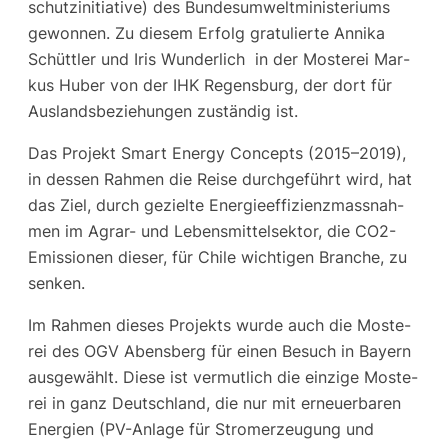
schutz­in­itia­ti­ve) des Bun­des­um­welt­mi­nis­te­ri­ums
gewon­nen. Zu die­sem Erfolg gra­tu­lier­te Anni­ka
Schütt­ler und Iris Wun­der­lich in der Mos­te­rei Mar­
kus Huber von der IHK Regens­burg, der dort für
Aus­lands­be­zie­hun­gen zustän­dig ist.
Das Pro­jekt Smart Ener­gy Con­cepts (2015–2019),
in des­sen Rah­men die Rei­se durch­ge­führt wird, hat
das Ziel, durch geziel­te Ener­gie­ef­fi­zi­enz­mass­nah­
men im Agrar- und Lebens­mit­tel­sek­tor, die CO2-
Emis­sio­nen die­ser, für Chi­le wich­ti­gen Bran­che, zu
senken.
Im Rah­men die­ses Pro­jekts wur­de auch die Mos­te­
rei des OGV Abens­berg für einen Besuch in Bay­ern
aus­ge­wählt. Die­se ist ver­mut­lich die ein­zi­ge Mos­te­
rei in ganz Deutsch­land, die nur mit erneu­er­ba­ren
Ener­gien (PV-Anla­ge für Strom­erzeu­gung und