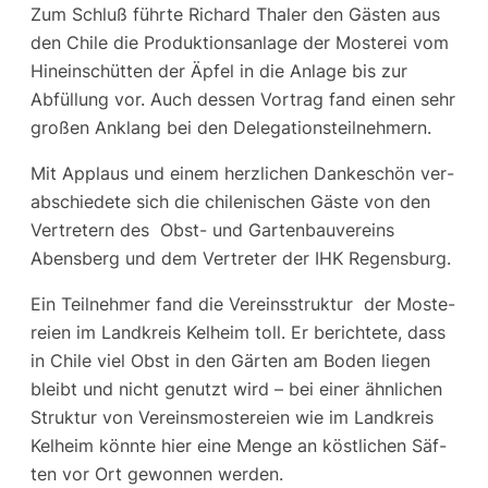
Zum Schluß führ­te Richard Tha­ler den Gäs­ten aus
den Chi­le die Pro­duk­ti­ons­an­la­ge der Mos­te­rei vom
Hin­ein­schüt­ten der Äpfel in die Anla­ge bis zur
Abfül­lung vor. Auch des­sen Vor­trag fand einen sehr
gro­ßen Anklang bei den Delegationsteilnehmern.
Mit Applaus und einem herz­li­chen Dan­ke­schön ver­
ab­schie­de­te sich die chi­le­ni­schen Gäs­te von den
Ver­tre­tern des Obst- und Gar­ten­bau­ver­eins
Abens­berg und dem Ver­tre­ter der IHK Regensburg.
Ein Teil­neh­mer fand die Ver­eins­struk­tur der Mos­te­
rei­en im Land­kreis Kel­heim toll. Er berich­te­te, dass
in Chi­le viel Obst in den Gär­ten am Boden lie­gen
bleibt und nicht genutzt wird – bei einer ähn­li­chen
Struk­tur von Ver­eins­mos­te­rei­en wie im Land­kreis
Kel­heim könn­te hier eine Men­ge an köst­li­chen Säf­
ten vor Ort gewon­nen werden.