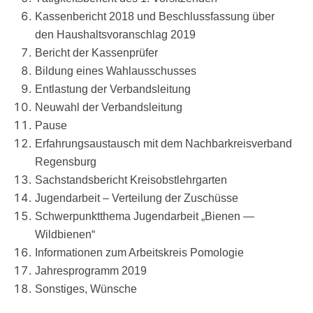
Kas­sen­be­richt 2018 und Beschluss­fas­sung über
den Haus­halts­vor­anschlag 2019
Bericht der Kassenprüfer
Bil­dung eines Wahlausschusses
Ent­las­tung der Verbandsleitung
Neu­wahl der Verbandsleitung
Pau­se
Erfah­rungs­aus­tausch mit dem Nach­bar­kreis­ver­band
Regensburg
Sach­stands­be­richt Kreisobstlehrgarten
Jugend­ar­beit – Ver­tei­lung der Zuschüsse
Schwer­punkt­the­ma Jugend­ar­beit „Bie­nen —
Wildbienen“
Infor­ma­tio­nen zum Arbeits­kreis Pomologie
Jah­res­pro­gramm 2019
Sons­ti­ges, Wünsche