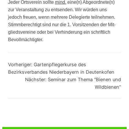
Jeder Orts­ver­ein soll­te
mind.
eine(n) Abgeordnete(n)
zur Ver­an­stal­tung zu ent­sen­den. Wir wür­den uns
jedoch freu­en, wenn meh­re­re Dele­gier­te teil­neh­men.
Stimm­be­rech­tigt sind nur die 1. Vor­sit­zen­den der Mit­
glieds­ver­ei­ne oder bei Ver­hin­de­rung ein schrift­lich
Bevollmächtigter.
Vorheriger:
Gartenpflegerkurse des
Bezirksverbandes Niederbayern in Deutenkofen
Nächster:
Seminar zum Thema “Bienen und
Wildbienen”