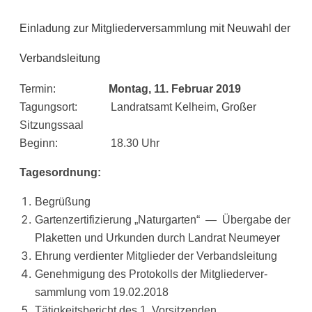
Einladung zur Mitgliederversammlung mit Neuwahl der
Verbandsleitung
Ter­min:
Mon­tag, 11. Febru­ar 2019
Tagungs­ort: Land­rats­amt Kel­heim, Gro­ßer
Sitzungssaal
Beginn: 18.30 Uhr
Tages­ord­nung:
Begrü­ßung
Gar­ten­zer­ti­fi­zie­rung „Natur­gar­ten“ — Über­ga­be der
Pla­ket­ten und Urkun­den durch Land­rat Neumeyer
Ehrung ver­dien­ter Mit­glie­der der Verbandsleitung
Geneh­mi­gung des Pro­to­kolls der Mit­glie­der­ver­
samm­lung vom 19.02.2018
Tätig­keits­be­richt des 1. Vorsitzenden