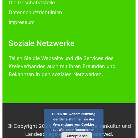
Die Geschäfststelle
Datenschutzrichtlinien
Impressum
Soziale Netzwerke
Teilen Sie die Webseite und die Services des
Kreisverbandes auch mit Ihren Freunden und
Bekannten in den sozialen Netzwerken.
Durch die weitere Nutzung
der Seite stimmen sie der
Verwendung von Cookies
© Copyright 2025. KV-Kelheim für Gartenkultur und
zu.
Weitere Informationen
Landespflege e.V. All rights reserved.
Akzeptieren