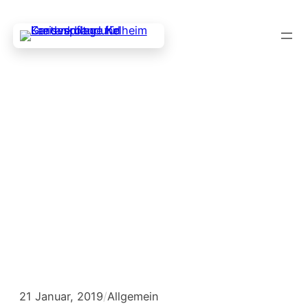
Zum
Inhalt
springen
Mitgliederversa
mmlung am
11.2.2019
21 Januar, 2019
/
Allgemein