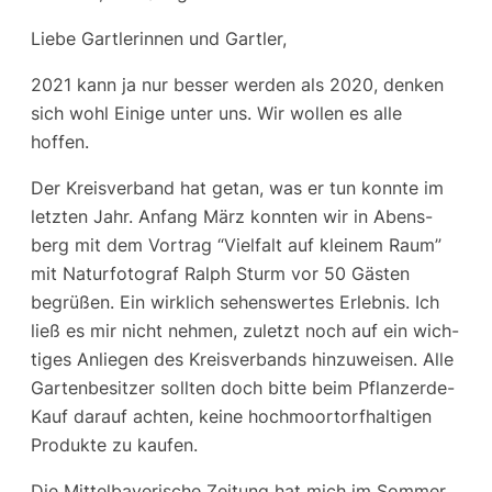
Lie­be Gart­le­rin­nen und Gartler,
2021 kann ja nur bes­ser wer­den als 2020, den­ken
sich wohl Eini­ge unter uns. Wir wol­len es alle
hoffen.
Der Kreis­ver­band hat getan, was er tun konn­te im
letz­ten Jahr. Anfang März konn­ten wir in Abens­
berg mit dem Vor­trag “Viel­falt auf klei­nem Raum”
mit Natur­fo­to­graf Ralph Sturm vor 50 Gäs­ten
begrü­ßen. Ein wirk­lich sehens­wer­tes Erleb­nis. Ich
ließ es mir nicht neh­men, zuletzt noch auf ein wich­
ti­ges Anlie­gen des Kreis­ver­bands hin­zu­wei­sen. Alle
Gar­ten­be­sit­zer soll­ten doch bit­te beim Pflan­zerde-
Kauf dar­auf ach­ten, kei­ne hoch­moor­torf­hal­ti­gen
Pro­duk­te zu kaufen.
Die Mit­tel­baye­ri­sche Zei­tung hat mich im Som­mer