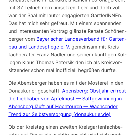
mit 37 Teil­neh­mern umset­zen. Leer und doch voll
war der Saal mit lau­ter enga­gier­ten Gart­le­rIN­NEn.
Das hat mich sehr gefreut. Mit einem span­nen­den
und inter­es­san­ten Vor­trag glänz­te Rena­te Schö­nen­
ber­ger vom
Baye­ri­scher Lan­des­ver­band für Gar­ten­
bau und Lan­des­pfle­ge e. V.
gemein­sam mit Kreis­
fach­be­ra­ter Franz Nad­ler und sei­nem künf­ti­gen Kol­
le­gen Klaus Tho­mas Peter­sik den ich als Kreis­vor­
sit­zen­der schon mal inof­fi­zi­ell begrü­ßen durfte.
Die Abens­ber­ger haben es mit der Mos­te­rei in den
Donau­ku­rier geschafft:
Abens­berg: Obst­jahr erfreut
die Lieb­ha­ber von Apfel­most — Saft­ge­win­nung in
Abens­berg läuft auf Hoch­tou­ren — Wach­sen­der
Trend zur Selbst­ver­sor­gung (donaukurier.de)
Ob der Kreis­tag einen zwei­ten Kreis­gar­ten­fach­be­
ra­ter auf Dau­er als wich­tig ansieht wird sich noch