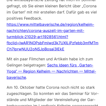
gefragt, ob Sie einen klei­nen Bericht über „Coro­na
im Gar­ten“ mit mir erstel­len darf. Dafür gab es viel
posi­ti­ves Feed­back.
https://www.mittelbayerische.de/region/kelheim-
nachrichten/corona-auszeit-im-garten-mit-
turmblick-21029-art1928561.html?
fbclid=IwAR1NOPsbFmlwd3k7UXILjPzfebb3mfMTm
Ch7IprwNUU2oNSJpBosai3lEkE
Mit ein paar Film­chen und Arti­keln habe ich zum
Gelin­gen bei­getra­gen:
Sechs Ideen fürs „Gar­ten-
Yoga“ — Regi­on Kel­heim — Nach­rich­ten — Mit­tel­
baye­ri­sche
.
Am 10. Okto­ber hat­te Coro­na noch nicht so stark
zuge­schla­gen. So konn­ten wir das Semi­nar für Vor­
stän­de und Mit­glie­der der Ver­eins­lei­tung der Gar­
ten­bau­ver­ei­ne im Land­kreis Kel­heim coro­na­ge­recht