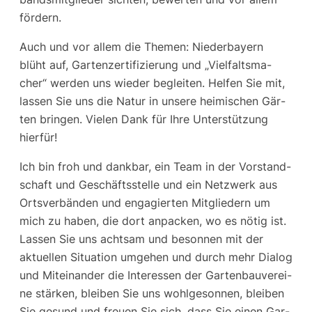
fördern.
Auch und vor allem die The­men: Nie­der­bay­ern
blüht auf, Gar­ten­zer­ti­fi­zie­rung und „Viel­falts­ma­
cher“ wer­den uns wie­der beglei­ten. Hel­fen Sie mit,
las­sen Sie uns die Natur in unse­re hei­mi­schen Gär­
ten brin­gen. Vie­len Dank für Ihre Unter­stüt­zung
hierfür!
Ich bin froh und dank­bar, ein Team in der Vor­stand­
schaft und Geschäfts­stel­le und ein Netz­werk aus
Orts­ver­bän­den und enga­gier­ten Mit­glie­dern um
mich zu haben, die dort anpa­cken, wo es nötig ist.
Las­sen Sie uns acht­sam und beson­nen mit der
aktu­el­len Situa­ti­on umge­hen und durch mehr Dia­log
und Mit­ein­an­der die Inter­es­sen der Gar­ten­bau­ver­ei­
ne stär­ken, blei­ben Sie uns wohl­ge­son­nen, blei­ben
Sie gesund und freu­en Sie sich, dass Sie einen Gar­