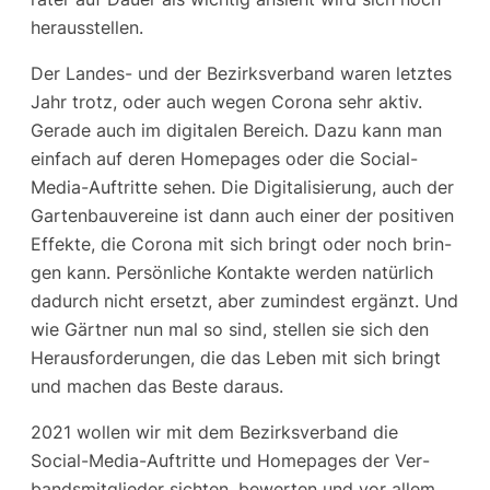
herausstellen.
Der Lan­des- und der Bezirks­ver­band waren letz­tes
Jahr trotz, oder auch wegen Coro­na sehr aktiv.
Gera­de auch im digi­ta­len Bereich. Dazu kann man
ein­fach auf deren Home­pages oder die Social-
Media-Auf­trit­te sehen. Die Digi­ta­li­sie­rung, auch der
Gar­ten­bau­ver­ei­ne ist dann auch einer der posi­ti­ven
Effek­te, die Coro­na mit sich bringt oder noch brin­
gen kann. Per­sön­li­che Kon­tak­te wer­den natür­lich
dadurch nicht ersetzt, aber zumin­dest ergänzt. Und
wie Gärt­ner nun mal so sind, stel­len sie sich den
Her­aus­for­de­run­gen, die das Leben mit sich bringt
und machen das Bes­te daraus.
2021 wol­len wir mit dem Bezirks­ver­band die
Social-Media-Auf­trit­te und Home­pages der Ver­
bands­mit­glie­der sich­ten, bewer­ten und vor allem