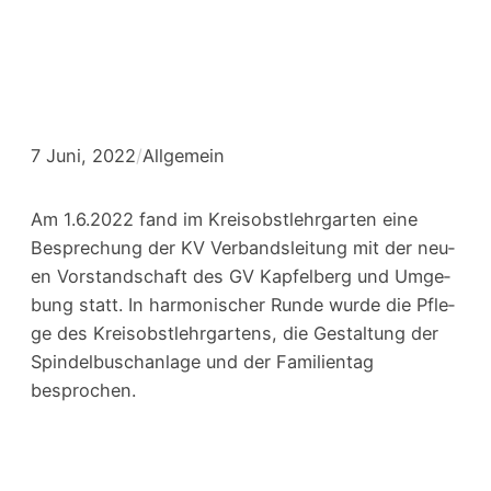
Umgebung
7 Juni, 2022
/
Allgemein
Am 1.6.2022 fand im Kreis­obst­lehr­gar­ten eine
Bespre­chung der KV Ver­bands­lei­tung mit der neu­
en Vor­stand­schaft des GV Kap­fel­berg und Umge­
bung statt. In har­mo­ni­scher Run­de wur­de die Pfle­
ge des Kreis­obst­lehr­gar­tens, die Gestal­tung der
Spin­del­busch­an­la­ge und der Fami­li­en­tag
besprochen.