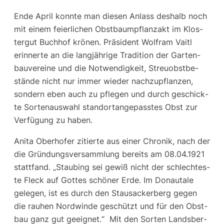
Ende April konn­te man die­sen Anlass des­halb noch
mit einem fei­er­li­chen Obst­baum­pflanz­akt im Klos­
ter­gut Buch­hof krö­nen. Prä­si­dent Wolf­ram Vaitl
erin­ner­te an die lang­jäh­ri­ge Tra­di­ti­on der Gar­ten­
bau­ver­ei­ne und die Not­wen­dig­keit, Streu­obst­be­
stän­de nicht nur immer wie­der nach­zu­pflan­zen,
son­dern eben auch zu pfle­gen und durch geschick­
te Sor­ten­aus­wahl stand­ort­an­ge­pass­tes Obst zur
Ver­fü­gung zu haben.
Ani­ta Ober­ho­fer zitier­te aus einer Chro­nik, nach der
die Grün­dungs­ver­samm­lung bereits am 08.04.1921
statt­fand. „Stau­bing sei gewiß nicht der schlech­tes­
te Fleck auf Got­tes schö­ner Erde. Im Donau­ta­le
gele­gen, ist es durch den Stau­sa­cker­berg gegen
die rau­hen Nord­win­de geschützt und für den Obst­
bau ganz gut geeig­net.“ Mit den Sor­ten Lands­ber­