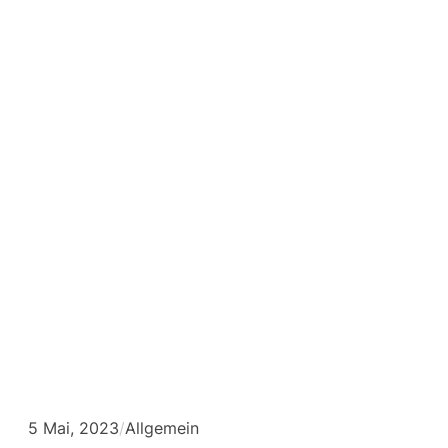
rlanden
Benediktinerabte
i Weltenburg
und Klostergut
Buchhof
ausgezeichnet.
5 Mai, 2023
/
Allgemein