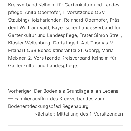
Kreis­ver­band Kel­heim für Gar­ten­kul­tur und Lan­des­
pfle­ge, Ani­ta Ober­ho­fer, 1. Vor­sit­zen­de OGV
Staubing/Holzharlanden, Rein­hard Ober­ho­fer, Prä­si­
dent Wolf­ram Vaitl, Baye­ri­scher Lan­des­ver­band für
Gar­ten­kul­tur und Lan­des­pfle­ge, Fra­ter Simon Strell,
Klos­ter Wel­ten­burg, Doris Ingerl, Abt Tho­mas M.
Frei­hart OSB Bene­dik­ti­ner­ab­tei St. Georg, Maria
Meix­ner, 2. Vor­sit­zen­de Kreis­ver­band Kel­heim für
Gar­ten­kul­tur und Landespflege.
Vorheriger:
Der Boden als Grundlage allen Lebens
— Familienausflug des Kreisverbandes zum
Bodenentdeckungspfad Regensburg
Nächster:
Mitteilung des 1. Vorsitzenden