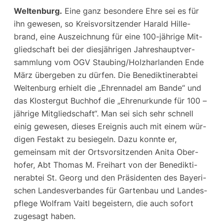
Wel­ten­burg.
Eine ganz beson­de­re Ehre sei es für
ihn gewe­sen, so Kreis­vor­sit­zen­der Harald Hil­le­
brand, eine Aus­zeich­nung für eine 100-jäh­ri­ge Mit­
glied­schaft bei der dies­jäh­ri­gen Jah­res­haupt­ver­
samm­lung vom OGV Staubing/Holzharlanden Ende
März über­ge­ben zu dür­fen. Die Bene­dik­ti­ner­ab­tei
Wel­ten­burg erhielt die „Ehren­na­del am Ban­de“ und
das Klos­ter­gut Buch­hof die „Ehren­ur­kun­de für 100 –
jäh­ri­ge Mit­glied­schaft“. Man sei sich sehr schnell
einig gewe­sen, die­ses Ereig­nis auch mit einem wür­
di­gen Fest­akt zu besie­geln. Dazu konn­te er,
gemein­sam mit der Orts­vor­sit­zen­den Ani­ta Ober­
ho­fer, Abt Tho­mas M. Frei­hart von der Bene­dik­ti­
ner­ab­tei St. Georg und den Prä­si­den­ten des Baye­ri­
schen Lan­des­ver­ban­des für Gar­ten­bau und Lan­des­
pfle­ge Wolf­ram Vaitl begeis­tern, die auch sofort
zuge­sagt haben.