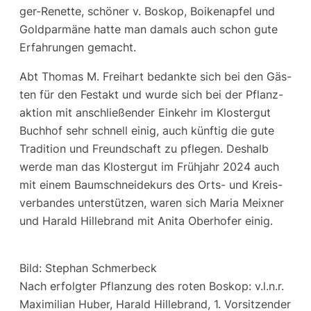
ger-Renet­te, schö­ner v. Bos­kop, Boi­ken­ap­fel und
Gold­par­mä­ne hat­te man damals auch schon gute
Erfah­run­gen gemacht.
Abt Tho­mas M. Frei­hart bedank­te sich bei den Gäs­
ten für den Fest­akt und wur­de sich bei der Pflanz­
ak­ti­on mit anschlie­ßen­der Ein­kehr im Klos­ter­gut
Buch­hof sehr schnell einig, auch künf­tig die gute
Tra­di­ti­on und Freund­schaft zu pfle­gen. Des­halb
wer­de man das Klos­ter­gut im Früh­jahr 2024 auch
mit einem Baum­schnei­de­kurs des Orts- und Kreis­
ver­ban­des unter­stüt­zen, waren sich Maria Meix­ner
und Harald Hil­le­brand mit Ani­ta Ober­ho­fer einig.
Bild: Ste­phan Schmer­beck
Nach erfolg­ter Pflan­zung des roten Bos­kop: v.l.n.r.
Maxi­mi­li­an Huber, Harald Hil­le­brand, 1. Vor­sit­zen­der